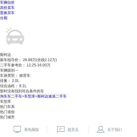
车辆估价
高价卖车
置换买车
分期
斯柯达
新车指导价：
26.88万(含税2.12万)
二手车参考价：
12.25
-
16.00
万
车辆级别
--
车身类型：
掀背车
排量：
2.0
L
综合油耗：
8.1
L
暂时没有找到符合条件的车
淘车车二手车
>
车型库
>
斯柯达速派二手车
车型库
热门车系
热门省份
热门城市
看电脑版
提意见
关于我们